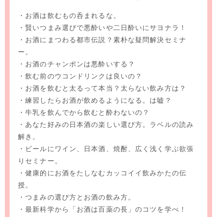
・お酒は飲むもの呑まれるな。
・賢いつまみ選びで悪酔いや二日酔いにサヨナラ！
・お酒にまつわる都市伝説？素朴な疑問解決セミナ
ー。
・お酒のチャンポンは悪酔いする？
・飲む前のウコンドリンクは良いの？
・お酒を飲むと太るって本当？太らない飲み方は？
・練習したらお酒が飲めるようになる。は嘘？
・牛乳を飲んでから飲むと酔わないの？
・あなた好みの日本酒の楽しい選び方。ラベルの読み
解き。
・ビールにワイン、日本酒、焼酎、広く浅く学ぶ欲張
りセミナー。
・健康的にお酒をたしなむカッコイイ飲みかたの伝
授。
・つまみの選び方とお酒の飲み方。
・最新科学から「お酒は百薬の長」のコツを学べ！