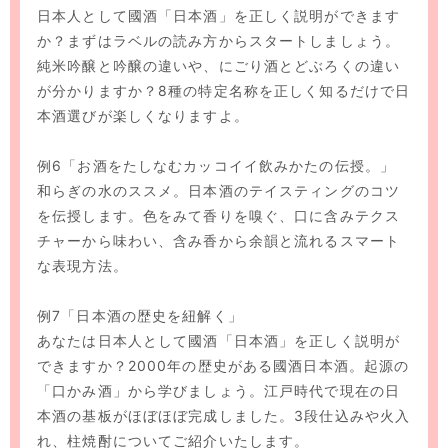
日本人として國酒「日本酒」を正しく説明ができます
か？まずはラベルの読み方からスタートしましょう。
純米吟醸と吟醸の違いや、にごり酒とどぶろくの違い
が分かりますか？8種の特定名称を正しく知るだけで日
本酒選びが楽しくなりますよ。
例6「お酒をたしなむカッコイイ飲みかたの伝授。」
和らぎの水のススメ。日本酒のテイスティングのコツ
を伝授します。色をみて香りを嗅ぐ、口に含みテクス
チャーから味わい、含み香から余韻と流れるスマート
な表現方法。
例7「日本酒の歴史を紐解く」
あなたは日本人として國酒「日本酒」を正しく説明が
できますか？2000年の歴史がある國酒日本酒。起源の
「口かみ酒」から学びましょう。江戸時代で現在の日
本酒の基板がほぼほぼ完成しました。3段仕込みや火入
れ、柱焼酎についてご紹介いたします。